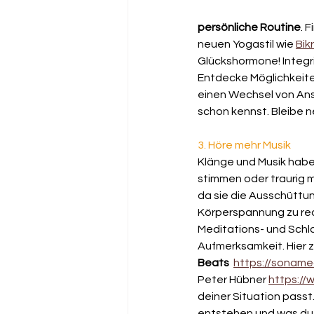
persönliche Routine
. 
neuen Yogastil wie 
Bik
Glückshormone! Integri
Entdecke Möglichkeiten
einen Wechsel von An
schon kennst. Bleibe ne
3. Höre mehr Musik 
Klänge und Musik haben
stimmen oder traurig m
da sie die Ausschüttun
Körperspannung zu red
Meditations- und Schl
Aufmerksamkeit. Hier 
Beats
https://soname
Peter Hübner 
https:/
deiner Situation passt
entstehen und was du b