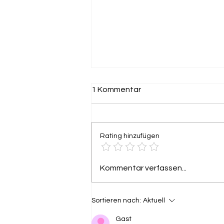
1 Kommentar
Rating hinzufügen
URBANES YOGA RETREAT in
Kommentar verfassen...
Kalamata - noch Plätze frei!
Sortieren nach:
Aktuell
Gast