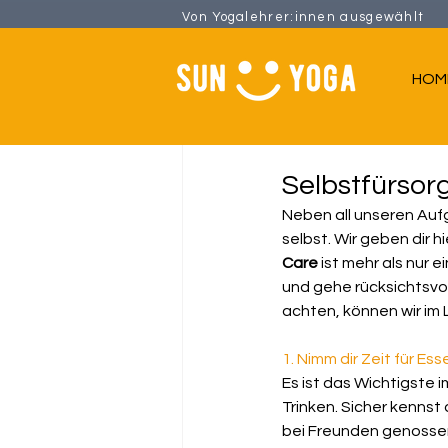
Von Yogalehrer:innen ausgew
HOM
Alle Beiträge
Selbstfürsorg
Neben all unseren Aufg
selbst. Wir geben dir h
Care
 ist mehr als nur 
und gehe rücksichtsvol
achten, können wir im
1. Nimm dir Zeit für Ess
Es ist das Wichtigste 
Trinken. Sicher kennst
bei Freunden genossen 