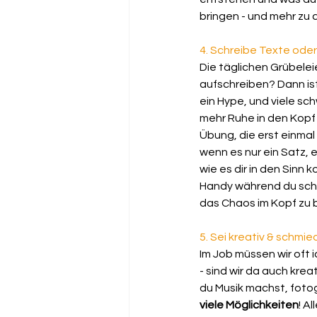
bringen - und mehr zu d
4. Schreibe Texte ode
Die täglichen Grübelei
aufschreiben? Dann is
ein Hype, und viele sc
mehr Ruhe in den Kopf 
Übung, die erst einmal
wenn es nur ein Satz, 
wie es dir in den Sinn
Handy während du schre
das Chaos im Kopf zu 
5. Sei kreativ & schmi
Im Job müssen wir oft 
- sind wir da auch krea
du Musik machst, fotogr
viele Möglichkeiten
! A