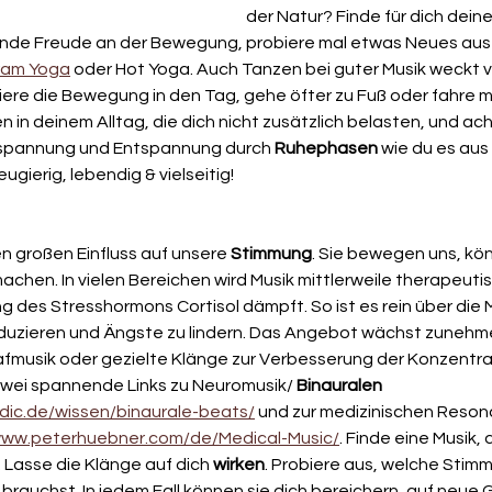
der Natur? Finde für dich dein
Finde Freude an der Bewegung, probiere mal etwas Neues aus - 
ram Yoga
 oder Hot Yoga. Auch Tanzen bei guter Musik weckt vi
ere die Bewegung in den Tag, gehe öfter zu Fuß oder fahre m
 in deinem Alltag, die dich nicht zusätzlich belasten, und ac
spannung und Entspannung durch 
Ruhephasen
 wie du es aus
ugierig, lebendig & vielseitig!
 großen Einfluss auf unsere 
Stimmung
. Sie bewegen uns, kön
achen. In vielen Bereichen wird Musik mittlerweile therapeuti
g des Stresshormons Cortisol dämpft. So ist es rein über die M
uzieren und Ängste zu lindern. Das Angebot wächst zunehme
afmusik oder gezielte Klänge zur Verbesserung der Konzentra
zwei spannende Links zu Neuromusik/ 
Binauralen 
dic.de/wissen/binaurale-beats/
 und zur medizinischen Reson
/www.peterhuebner.com/de/Medical-Music/
. Finde eine Musik, d
. Lasse die Klänge auf dich
 wirken
. Probiere aus, welche Stim
rauchst. In jedem Fall können sie dich bereichern, auf neue