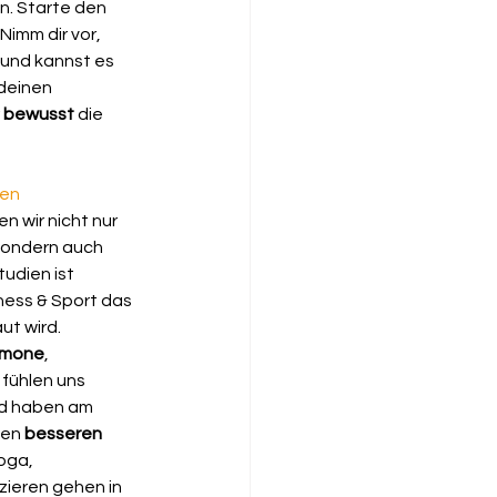
n. Starte den 
imm dir vor, 
und kannst es 
deinen 
 
bewusst
 die 
zen
 wir nicht nur 
sondern auch 
udien ist 
ess & Sport das 
t wird. 
rmone
, 
 fühlen uns 
nd haben am 
en 
besseren 
oga, 
ieren gehen in 