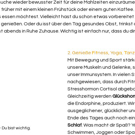
rsuche wieder bewusster Zeit für deine Mahlzeiten einzuräume
früher mit einem kleinen Frühstück oder einem guten Kaffee. N
 essen möchtest. Vielleicht hast du schon etwas vorbereitet 
 genießen. Oder du isst über den Tag gesundes Obst, trinkst 
t abends in Ruhe Zuhause. Wichtig ist einfach nur, dass du dir
2. Genieße Fitness, Yoga, Tan
Mit Bewegung und Sport stärken
unsere Muskeln und Gelenke, 
unser Immunsystem. In vielen St
nachgewiesen, dass durch Fitn
Stresshormon Cortisol abgebau
Gleichzeitig werden 
Glücksho
die
Endorphine,
produziert. Wir
ausgeglichener, glücklicher u
Ende des Tages auch noch ein
Schlaf
. Was macht dir Spaß? Y
- Du bist wichtig.
Schwimmen, Joggen oder Spaz