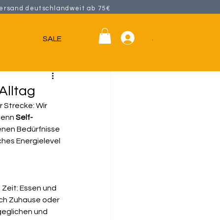
ersand deutschlandweit ab 75€
.
G
SALE
Alltag
 Strecke: Wir 
Denn 
Self-
genen Bedürfnisse 
ches Energielevel 
 Zeit: Essen und 
ich Zuhause oder 
geglichen und 