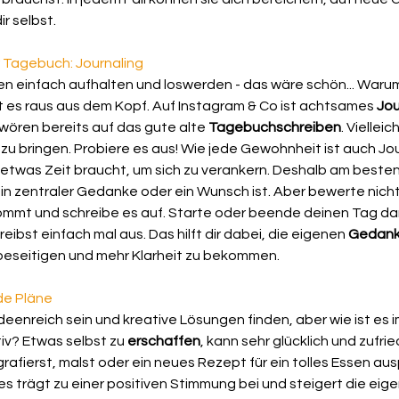
ir selbst.
r Tagebuch: Journaling
en einfach aufhalten und loswerden - das wäre schön... Warum 
t es raus aus dem Kopf. Auf Instagram & Co ist achtsames 
Jou
hwören bereits auf das gute alte 
Tagebuchschreiben
. Vielleic
zu bringen. Probiere es aus! Wie jede Gewohnheit ist auch Jou
 etwas Zeit braucht, um sich zu verankern. Deshalb am besten 
ein zentraler Gedanke oder ein Wunsch ist. Aber bewerte nichts
 kommt und schreibe es auf. Starte oder beende deinen Tag dam
ibst einfach mal aus. Das hilft dir dabei, die eigenen 
Gedank
beseitigen und mehr Klarheit zu bekommen.
ede Pläne
ideenreich sein und kreative Lösungen finden, aber wie ist es 
tiv? Etwas selbst zu 
erschaffen
, kann sehr glücklich und zufr
afierst, malst oder ein neues Rezept für ein tolles Essen ausp
lles trägt zu einer positiven Stimmung bei und steigert die eig