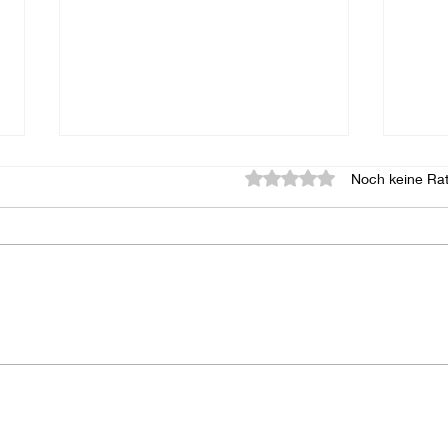
Mit 0 von 5 Sternen bewerte
Noch keine Rat
Warum Hygiene im
Und 
Yogastudio so wichtig ist —
Prob
und wie du dich optimal
Latt
schützt