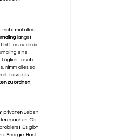
nicht mal alles 
rnaling
 längst 
ht hilft es auch dir 
rnaling eine 
täglich - auch 
, nimm alles so 
it. Lass das 
en zu
ordnen
, 
im privaten Leben 
ieden machen. Ob 
robierst. Es gibt 
ene Energie. Hast 