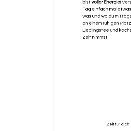
bist 
voller Energie
! Ve
Tag einfach mal etwas 
was und wo du mittags
an einem ruhigen Platz
Lieblingstee und kochs
Zeit nimmst.
Zeit für dich 