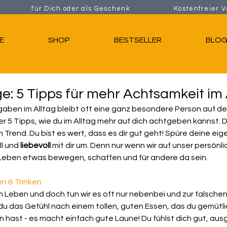
ählt für Dich oder als Geschenk Kostenfreier V
E
SHOP
BESTSELLER
BLO
e: 5 Tipps für mehr Achtsamkeit im 
aben im Alltag bleibt oft eine ganz besondere Person auf der
ier 5 Tipps, wie du im Alltag mehr auf dich achtgeben kannst. 
ein Trend. Du bist es wert, dass es dir gut geht! Spüre deine ei
l und 
liebevoll 
mit dir um. Denn nur wenn wir auf unser persönli
 Leben etwas bewegen, schaffen und für andere da sein.
en & Trinken
im Leben und doch tun wir es oft nur nebenbei und zur falschen
 du das Gefühl nach einem tollen, guten Essen, das du gemütl
hast - es macht einfach gute Laune! Du fühlst dich gut, aus