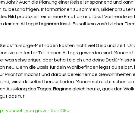
em Jahr? Auch die Planung einer Reise ist spannend und kann 
 zu beschäftigen, Informationen zu sammeln, Bilder anzusehen
es Bild produziert eine neue Emotion und lässt Vorfreude ent
in deinem Alltag 
integrieren
 lässt. Es soll kein zusätzlicher Ter
 Selbstfürsorge-Methoden kosten nicht viel Geld und Zeit. Und 
enn sie ein fester Teil deines Alltags geworden sind. Manche
etwas schwieriger, aber behalte dich und deine Bedürfnisse 
h neu. Denn die Basis für dein Wohlbefinden legst du selbst,
r Priorität machst und daraus bereichernde Gewohnheiten e
ind, wirst du selbst herausfinden. Manchmal reicht schon ei
en Ausklang des Tages. 
Beginne 
gleich heute, guck den Wolk
 gut das tut.
 yourself, you grow. - Xan Oku