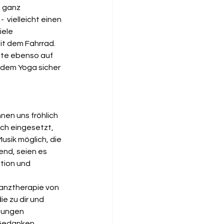
e ganz 
 vielleicht einen 
ele 
it dem Fahrrad. 
hte ebenso auf 
 dem Yoga sicher 
nen uns fröhlich 
sch eingesetzt, 
usik möglich, die 
nd, seien es 
tion und 
anztherapie von 
ie zu dir und 
mungen 
 Gedanken 