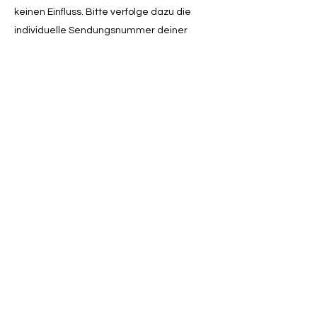
keinen Einfluss. Bitte verfolge dazu die
individuelle Sendungsnummer deiner
Bestellung.
Services
Zahlung
Versand
Kontakt
Rückversand
Informationen
Über uns