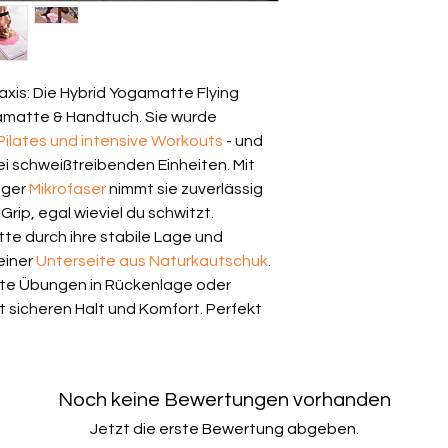
geboren: eine
inn
Gute Isolierung
Waschmittel, ke
Naturkautschuk u
Maschinenwasc
aggressiven Mit
Mikrofaseroberfläc
Handwäsche:
E
bei schweißtreibe
Material
axis: Die Hybrid Yogamatte Flying
warmem Wasser 
Handtuch verrutsc
Unterseite: 10
amatte & Handtuch. Sie wurde
Trocknen:
An de
die erste Marke i
abbaubar)
 Pilates und intensive Workouts
- und
anderen passen
die eine Yogamatt
Oberseite: Mik
ei schweißtreibenden Einheiten. Mit
den Trockner. D
Materialkombinati
(recycelt)
iger
Mikrofaser
nimmt sie zuverlässig
vollsaugt, troc
Die Oberfläche
Grip, egal wieviel du schwitzt.
Zeit. Tipp: Dam
Flaschen herges
tte durch ihre stabile Lage und
trocknet, einf
einer
Unterseite aus
Naturkautschuk
.
zusammen mit e
nte Übungen in Rückenlage oder
Lagerung
:
Lage
 sicheren Halt und Komfort. Perfekt
aufgerollt und
nach außen, an
Sonneneinstra
Am Besten in d
Noch keine Bewertungen vorhanden
Jetzt die erste Bewertung abgeben.