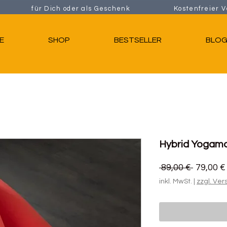
ählt für Dich oder als Geschenk Kostenfreier V
E
SHOP
BESTSELLER
BLO
Hybrid Yogamat
Standar
 89,00 € 
79,00 €
inkl. MwSt.
|
zzgl. Ve